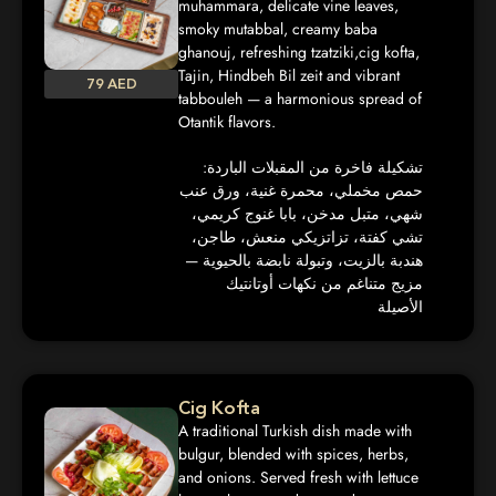
muhammara, delicate vine leaves,
smoky mutabbal, creamy baba
ghanouj, refreshing tzatziki,cig kofta,
Tajin, Hindbeh Bil zeit and vibrant
79 AED
tabbouleh — a harmonious spread of
Otantik flavors.
تشكيلة فاخرة من المقبلات الباردة:
حمص مخملي، محمرة غنية، ورق عنب
شهي، متبل مدخن، بابا غنوج كريمي،
تشي كفتة، تزاتزيكي منعش، طاجن،
هندبة بالزيت، وتبولة نابضة بالحيوية —
مزيج متناغم من نكهات أوتانتيك
الأصيلة
Cig Kofta
A traditional Turkish dish made with
bulgur, blended with spices, herbs,
and onions. Served fresh with lettuce