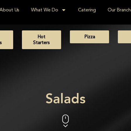
About Us
What We Do
Catering
Our Branch
Hot
Pizza
s
Starters
Salads