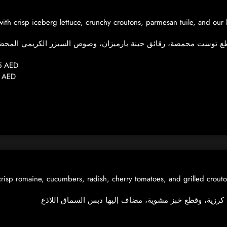
 with crisp iceberg lettuce, crunchy croutons, parmesan tuile, and 
5 AED
0 AED
crisp romaine, cucumbers, radish, cherry tomatoes, and grilled crout