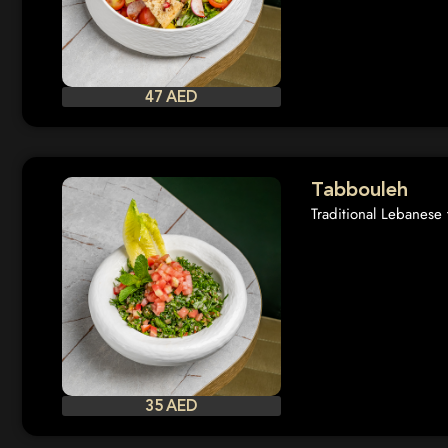
47 AED
Tabbouleh
Traditional Lebanese 
35 AED