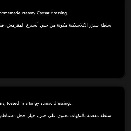
our homemade creamy Caesar dressing.
سلطة سيزر الكلاسيكية مكونة من خس آيسبرغ المقرمش، قطع توست محمصة، رقائق جبنة بارميزان، وصوص السيزر الكريمي المحضر منزلياً.
ons, tossed in a tangy sumac dressing.
سلطة مفعمة بالنكهات تحتوي على خس، خيار، فجل، طماطم كرزية، وقطع خبز مشوية، مضاف إليها دبس السماق اللاذع.