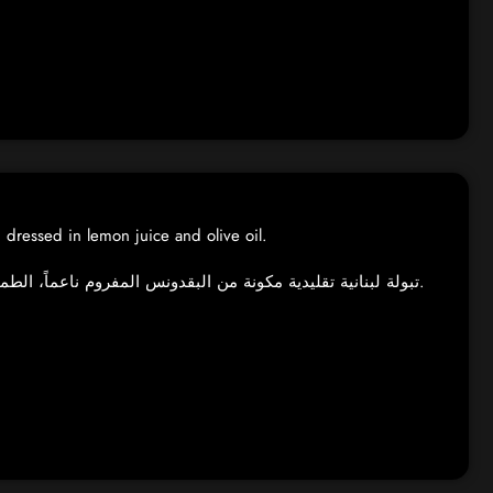
 dressed in lemon juice and olive oil.
تبولة لبنانية تقليدية مكونة من البقدونس المفروم ناعماً، الطماطم، البصل، والبرغل، مع عصير الليمون وزيت الزيتون.