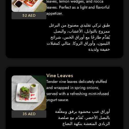
leaves, lemon wedges, and rocca
leaves. Perfect as a light and flavorful
appetizer.
52 AED
طبق تركي تقليدي مصنوع من البرغل
ممزوج بالتوابل، الأعشاب، والبصل.
يُقدَّم طازجًا مع أوراق الخس، شرائح
الليمون، وأوراق الروكا. مثالي كمقبلات
خفيفة ولذيذة
Vine Leaves
Tender vine leaves delicately stuffed
and wrapped in spring onions,
served with a refreshing mint-infused
yogurt sauce.
أوراق عنب محشوة برفق ومغلّفة
35 AED
بالبصل الأخضر، تُقدّم مع صلصة
الزبادي المنعشة بنكهة النعناع