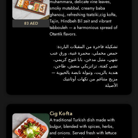
muhammara, delicate vine leaves,
smoky mutabbal, creamy baba
ghanouj, refreshing tzatziki,cig kofta,
Tajin, Hindbeh Bil zeit and vibrant
83 AED
tabbouleh — a harmonious spread of
Otantik flavors.
تشكيلة فاخرة من المقبلات الباردة:
حمص مخملي، محمرة غنية، ورق عنب
شهي، متبل مدخن، بابا غنوج كريمي،
تشي كفتة، تزاتزيكي منعش، طاجن،
هندبة بالزيت، وتبولة نابضة بالحيوية —
مزيج متناغم من نكهات أوتانتيك
الأصيلة
Cig Kofta
A traditional Turkish dish made with
bulgur, blended with spices, herbs,
and onions. Served fresh with lettuce