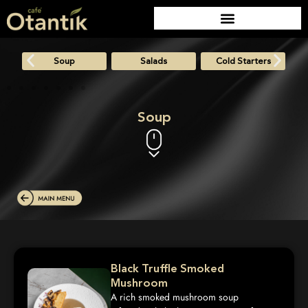
Soup
Salads
Cold Starters
Soup
Black Truffle Smoked
Mushroom
A rich smoked mushroom soup