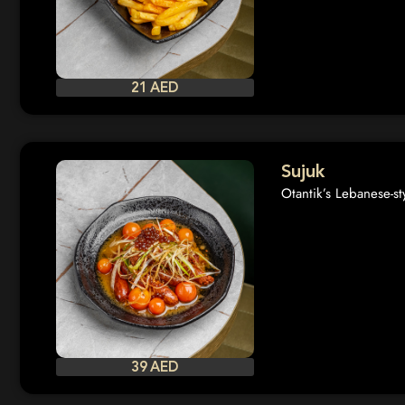
21 AED
Sujuk
Otantik’s Lebanese-st
39 AED