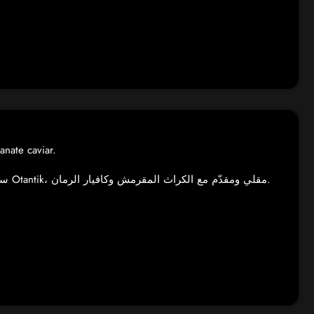
anate caviar.
سجق لبناني حار من Otantik، مقلي ومقدّم مع الكراث المقرمش وكافيار الرمان.