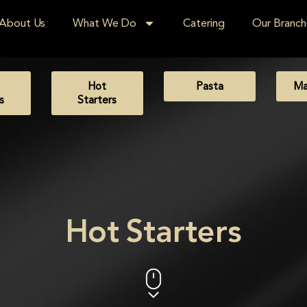
About Us
What We Do
Catering
Our Branch
Hot
Pasta
Ma
s
Starters
Hot Starters