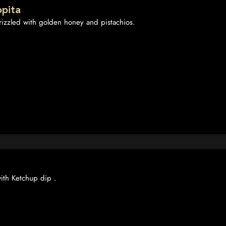
pita
drizzled with golden honey and pistachios.
with Ketchup dip .