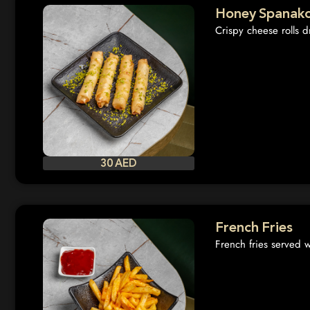
Honey Spanako
Crispy cheese rolls 
30 AED
French Fries
French fries served 