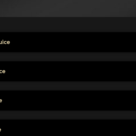
uice
ce
e
e