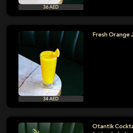
36 AED
Fresh Orange J
34 AED
Otantik Cockta