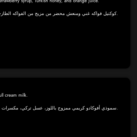
, strawberry syrup, Turkish honey, and orange juice.
كوكتيل فواكه غني ومنعش محضر من مزيج من الفواكه الطازجة، المكسرات، آيس كريم الفانيلا، شراب الفراولة، وعسل تركي.
ll cream milk.
سموذي أفوكادو كريمي ممزوج باللوز، عسل تركي، مكسرات مشكلة، سكر، وحليب كامل الدسم.