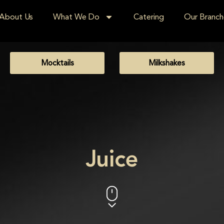
About Us
What We Do
Catering
Our Branch
Mocktails
Milkshakes
Juice