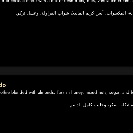
 fruit cocktail made with a mix of fresh fruits, nuts, vanilla ice cream
do
hie blended with almonds, Turkish honey, mixed nuts, sugar, and fu