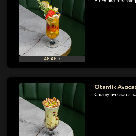
A rich and refreshing
48 AED
Otantik Avoca
Creamy avocado smoot