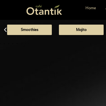
Home
Smoothies
Mojito