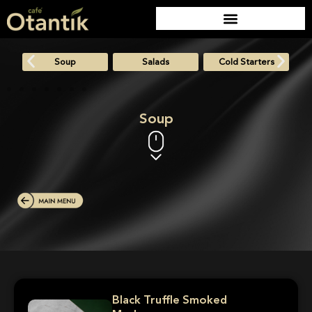
Soup
Salads
Cold Starters
Soup
Black Truffle Smoked