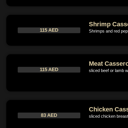
Shrimp Casse
115 AED
Shrimps and red pepp
Meat Cassero
115 AED
sliced beef or lamb 
Chicken Cass
83 AED
sliced chicken breas