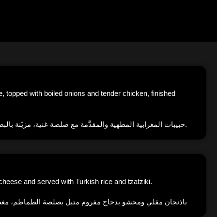
, topped with boiled onions and tender chicken, finished
حبيبات المغرابية المطهية والمقدَّمة مع صلصة غنية، مزيّنة بالبصل المسلوق والدجاج الطري، مع رشة خفيفة من زيت النعناع.
cheese and served with Turkish rice and tzatziki.
باذنجان مقلي ومحشو بدجاج مفروم متبل بصلصة الطماطم، مغطى 