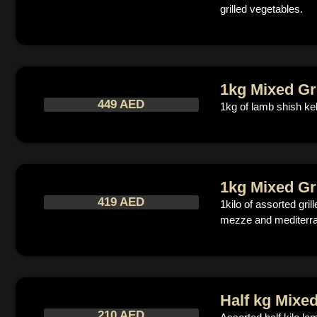
grilled vegetables.
1kg Mixed Gri
449 AED
1kg of lamb shish ke
1kg Mixed Gri
419 AED
1kilo of assorted gri
mezze and mediterr
Half kg Mixed
210 AED