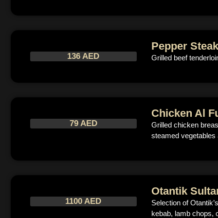
Pepper Stea
136 AED
Grilled beef tenderl
Chicken Al F
79 AED
Grilled chicken brea
steamed vegetables 
Otantik Sulta
1100 AED
Selection of Otantik
kebab, lamb chops, ch