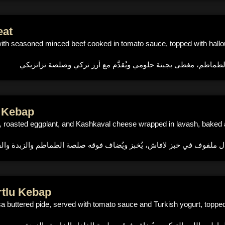
eat
d with seasoned minced beef cooked in tomato sauce, topped with hallo
i Kebap
 roasted eggplant, and Kashkaval cheese wrapped in lavash, baked an
rtlu Kebap
 buttered pide, served with tomato sauce and Turkish yogurt, topped