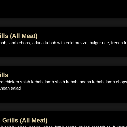
lls (All Meat)
bab, lamb chops, adana kebab with cold mezze, bulgur rice, french fri
lls
lled chicken shish kebab, lamb shish kebab, adana kebab, lamb chops, f
anean salad
 Grills (All Meat)