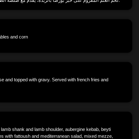
لحم الغنم المفروم على خبز بورصا بالزبدة، يُقدّم مع صلصة الطماطم واللبن التركي، ويُضاف فوقه صلصة الفلفل الخاصة والزبدة.
ables and corn
 and topped with gravy. Served with french fries and
d lamb shank and lamb shoulder, aubergine kebab, beyti
fries with fattoush and mediterranean salad, mixed mezze,