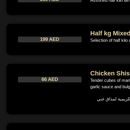
Assorted half kilo la
Half kg Mixed
199 AED
Selection of half kil
Chicken Shi
66 AED
Tender cubes of marin
garlic sauce and bulg
كريمية لمذاق غني