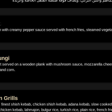
k
oin with creamy pepper sauce served with french fries, steamed veget
ungi
st served on a wooden plank with mushroom sauce, mozzarella cheese
and corn.
n Grills
’s finest shish kebab, chicken shish kebab, adana kebab, slow cooke
icken kebab, lahmajon, bulgur rice, turkish rice, plain rice, french 