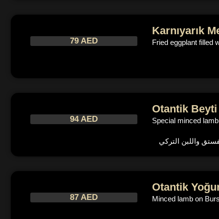
Karnıyarık M
79 AED
Fried eggplant fille
Otantik Beyt
94 AED
Special minced lamb,
Otantik Yoğu
87 AED
Minced lamb on Bursa