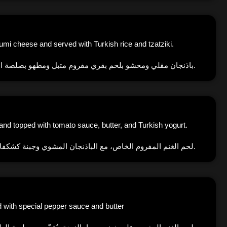
umi cheese and served with Turkish rice and tzatziki.
باذنجان مقلي ومحشو بلحم بقري مفروم متبل ومطهو بصلصة الطماطم، مغطى بجبنة حلومي ويُقدَّم مع أرز تركي وصلصة تزاتزيكي.
d topped with tomato sauce, butter, and Turkish yogurt.
لحم الغنم المفروم الخاص، مع الباذنجان المشوي وجبنة كشكفال ملفوف في خبز لافاش، يُخبز ويُضاف فوقه صلصة الطماطم والزبدة والفستق واللبن التركي.
 with special pepper sauce and butter