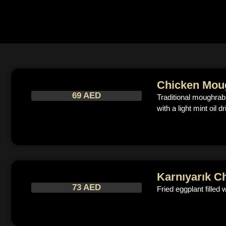
Chicken Mou
69 AED
Traditional moughrabi
with a light mint oil dr
Karnıyarık C
73 AED
Fried eggplant filled