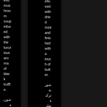
ked
infu
mus
sed
hroo
with
m
drie
soup
d
infus
mint
ed
and
with
finis
the
hed
luxur
with
ious
a
aro
touc
ma
h of
of
butt
blac
er.
k
truffl
شور
e.
بة
تركي
شورب
ة
ة
تقلي