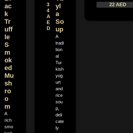
3
22 AED
ac
yl
4
k
a
A
Tr
So
E
uff
D
up
le
A
tradi
S
tion
m
al
ok
Tur
ed
kish
Mu
yog
sh
urt
and
ro
rice
o
sou
m
p,
A
deli
rich
cate
smo
ly