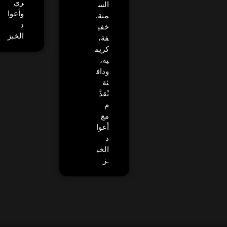
ري
الس
وأعوا
منة.
د
خفي
الخبز
فة،
كريم
ية،
وداف
ئة
تُقدَّ
م
مع
أعوا
د
الخب
ز.