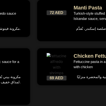
Manti Pasta
72 AED
redo sauce
Turkish-style stuffed
Iskandar sauce, serv
صة إسكندر، تُقدَّم
مكرونة فيتوشيني مع صلصة ألفريدو الكريمية الغنية والمحضرة منزليًا.
Chicken Fett
c sauce for a
Fettuccine pasta in
with chicken
ة والمحضرة منزليًا
مكرونة بيني ،
69 AED
لمذاق خفيف ولذيذ.