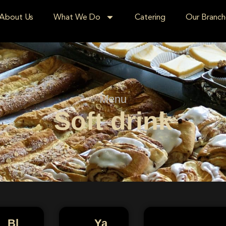
About Us
What We Do
Catering
Our Branch
Menu
Soft drink
Bl
Ya