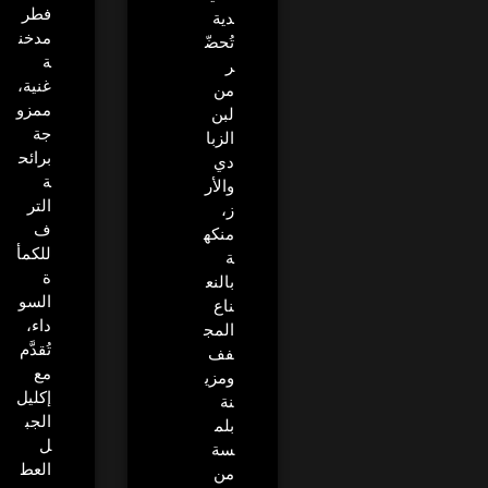
فطر
دية
مدخن
تُحضّ
ة
ر
غنية،
من
ممزو
لبن
جة
الزبا
برائح
دي
ة
والأر
التر
ز،
ف
منكه
للكمأ
ة
ة
بالنع
السو
ناع
داء،
المج
تُقدَّم
فف
مع
ومزي
إكليل
نة
الجب
بلم
ل
سة
العط
من