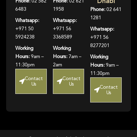
Dhabi
Phone:
02 582
Phone:
02 621
6483
1958
Phone:
02 641
1281
Whatsapp:
Whatsapp:
+971 50
+971 56
Whatsapp:
5924238
3368589
+971 56
8277201
Working
Working
Hours:
9am –
Hours:
7am –
Working
11:30pm
2am
Hours:
9am –
11:30pm
Contact
Contact
Us
Us
Contact
Us