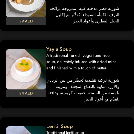
شوربة فطر مدخنة غنية، ممزوجة برائحة
الترف للكمأة السوداء، تُقدَّم مع إكليل
الجبل العطري وأعواد الخبز
39 AED
Yayla Soup
A traditional Turkish yogurt and rice
soup, delicately infused with dried mint
and finished with a touch of butter.
شوربة تركية تقليدية تُحضّر من لبن الزبادي
والأرز، منكهة بالنعناع المجفف ومزينة
بلمسة من السمنة. خفيفة، كريمية، ودافئة
34 AED
تُقدَّم مع أعواد الخبز.
Lentil Soup
Traditional lentil soup